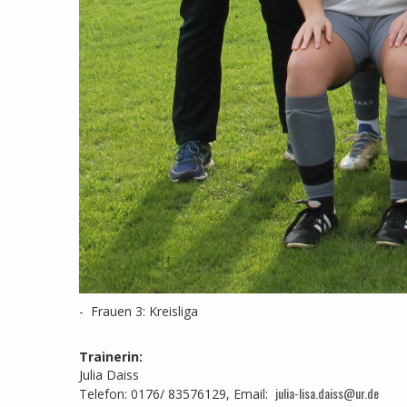
- Frauen 3: Kreisliga
Trainerin:
Julia Daiss
julia-lisa.daiss@ur.de
Telefon: 0176/ 83576129, Email: