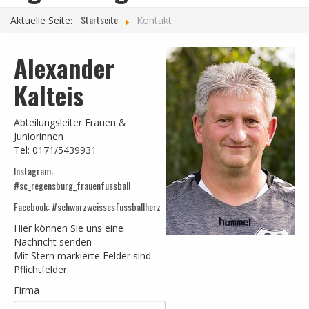
Frauen 1
Startseite
Aktuelle Seite:
Kontakt
Frauen 2
Alexander
Frauen 3
Kalteis
U17-Juniorinnen
U15-Juniorinnen
Abteilungsleiter Frauen &
U13- Juniorinnen
Juniorinnen
Tel: 0171/5439931
ERFOLGE
Instagram:
GIRLSCUP
#sc_regensburg_frauenfussball
Facebook: #schwarzweissesfussballherz
ALFONS AUER
Hier können Sie uns eine
INFO/BEITRAG
Nachricht senden
Mit Stern markierte Felder sind
Pflichtfelder.
Firma